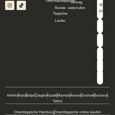
Übermaßteppiche
Vertrag
Runde
widerrufen
Teppiche
Läufer
Kelims
Nain
Bidjar
Ziegler
Kazak
Mamluk
Ariana
Oushak
Buchara
Tabriz
Orientteppiche Hamburg
Orientteppiche online kaufen