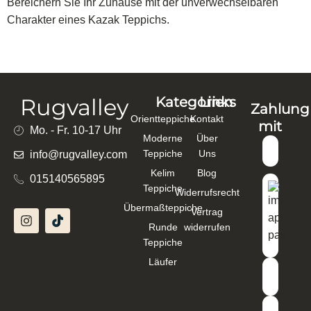
Bereichern Sie Ihr Zuhause mit der unverwechselbaren
Charakter eines Kazak Teppichs.
Rugvalley
Kategorien
Links
Zahlung
Orientteppiche
Kontakt
mit
Mo. - Fr. 10-17 Uhr
Moderne
Über
Teppiche
Uns
info@rugvalley.com
Kelim
Blog
015140565895
Teppiche
Widerrufsrecht
Übermaßteppiche
Vertrag
Runde
widerrufen
Teppiche
Läufer