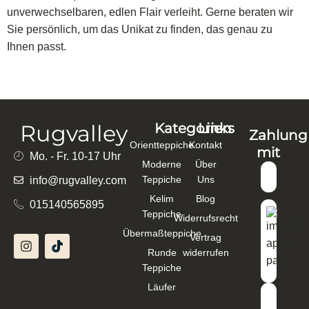
unverwechselbaren, edlen Flair verleiht. Gerne beraten wir
Sie persönlich, um das Unikat zu finden, das genau zu
Ihnen passt.
Rugvalley
Kategorien
Links
Zahlung
Orientteppiche
Kontakt
mit
Mo. - Fr. 10-17 Uhr
Moderne
Über
Teppiche
Uns
info@rugvalley.com
Kelim
Blog
015140565895
Teppiche
Widerrufsrecht
Übermaßteppiche
Vertrag
Runde
widerrufen
Teppiche
Läufer