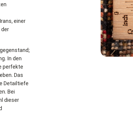
ten
rans, einer
 der
gsgegenstand;
ng. In den
e perfekte
geben. Das
 Detailtiefe
n. Bei
l dieser
d