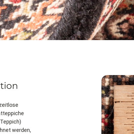
tion
zeitlose
entteppiche
 Teppich)
chnet werden,