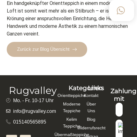
Ein handgeknüpfter Orientteppich in einem modernen
Loft ist somit weit mehr als ein Stilbruch – er ist die
Krönung einer anspruchsvollen Einrichtung, die Herkunft,
Handwerk und moderne Ästhetik zu einem harmonischen
Ganzen vereint.
Zurück zur Blog Übersicht
Rugvalley
Kategorien
Links
Zahlung
Orientteppiche
Kontakt
mit
Mo. - Fr. 10-17 Uhr
Moderne
Über
Teppiche
Uns
info@rugvalley.com
Kelim
Blog
015140565895
Teppiche
Widerrufsrecht
Übermaßteppiche
Vertrag