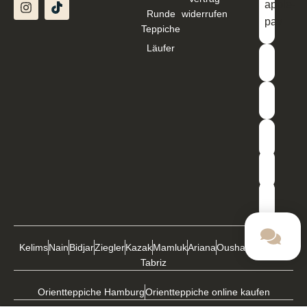
Runde
widerrufen
Teppiche
Läufer
Kelims
Nain
Bidjar
Ziegler
Kazak
Mamluk
Ariana
Oushak
Buchara
Tabriz
Orientteppiche Hamburg
Orientteppiche online kaufen