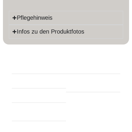
Pflegehinweis
Infos zu den Produktfotos
Produktinfos
Länge:
194 cm
Farbe:
Rot
Breite:
100 cm
Material:
Baumwolle,
Schurwolle
Dicke:
8 mm
Knoten pro m²:
ca.
Teppich Form:
90.000
Rechteckig