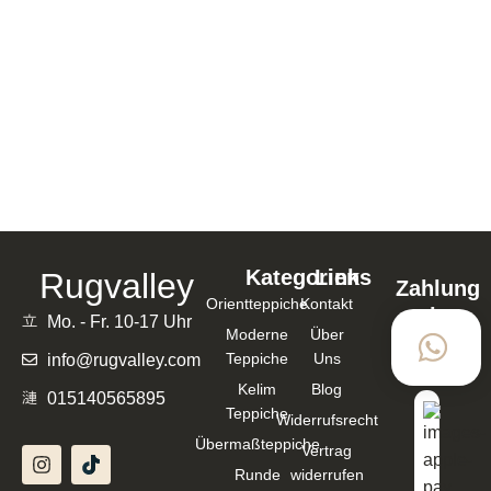
AQCHA HANDGEKNÜPFT 194×100 CM
BAUMWOLLE, SCHURWOLLE ROT – 117183
339,00
€
In den Warenkorb
Kategorien
Links
Rugvalley
Zahlung
Orientteppiche
Kontakt
mit
Mo. - Fr. 10-17 Uhr
Moderne
Über
Teppiche
Uns
info@rugvalley.com
Kelim
Blog
015140565895
Teppiche
Widerrufsrecht
Übermaßteppiche
Vertrag
Runde
widerrufen