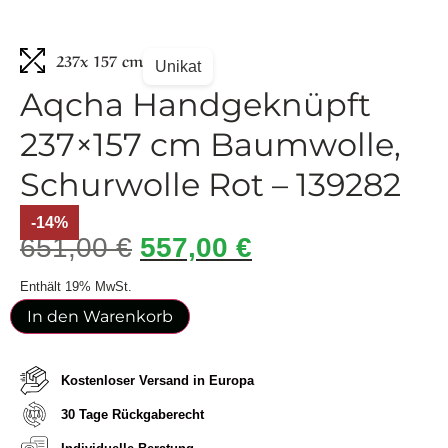
237
x 157 cm
Unikat
Aqcha Handgeknüpft
237×157 cm Baumwolle,
Schurwolle Rot – 139282
-14%
651,00
€
557,00
€
Enthält 19% MwSt.
In den Warenkorb
Kostenloser Versand in Europa
30 Tage Rückgaberecht