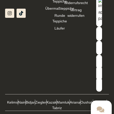
Teppiche
Widerrufsrecht
Übermaßteppiche
Vertrag
Runde
widerrufen
Teppiche
Läufer
Kelims
Nain
Bidjar
Ziegler
Kazak
Mamluk
Ariana
Oushak
Buchara
Tabriz