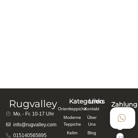
AQCHA HANDGEKNÜPFT 237×157 CM
BAUMWOLLE, SCHURWOLLE ROT – 139282
651,00
€
557,00
€
In den Warenkorb
Rugvalley
Kategorien
Links
Zahlung
Orientteppiche
Kontakt
mit
Mo. - Fr. 10-17 Uhr
Moderne
Über
Teppiche
Uns
info@rugvalley.com
Kelim
Blog
015140565895