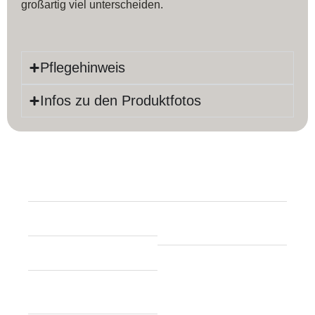
großartig viel unterscheiden.
Pflegehinweis
Infos zu den Produktfotos
Produktinfos
Länge:
237 cm
Farbe:
Rot
Breite:
157 cm
Material:
Baumwolle,
Schurwolle
Dicke:
8 mm
Knoten pro m²:
ca.
Teppich Form:
90.000