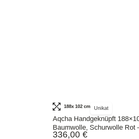
188
x 102 cm
Unikat
Aqcha Handgeknüpft 188×1
Baumwolle, Schurwolle Rot 
336,00
€