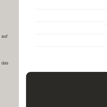
Länge:
188 cm
Breite:
102 cm
Dicke:
8 mm
 auf
Teppich Form:
Läufer
Herstellung:
Handgeknüpft
. das
u