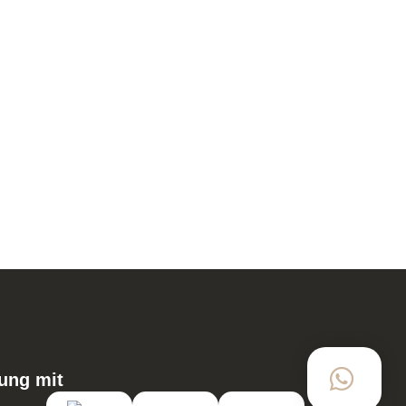
In den Warenkorb
IN DEN WARENKORB
52
ung mit