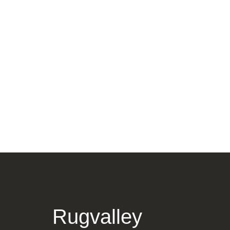
AQCHA HANDGEKNÜPFT
188×102 CM BAUMWOLLE,
SCHURWOLLE ROT – 126752
336,00
€
Aqcha Handgeknüpft 188×
336,00
€
Rugvalley