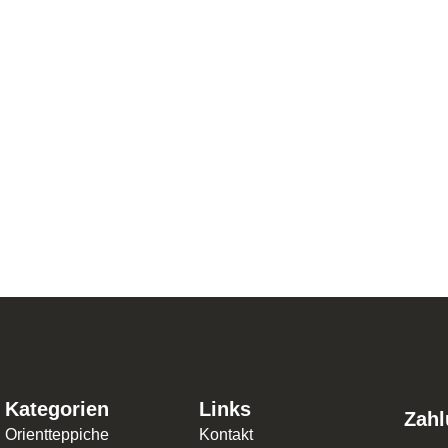
102 cm Baumwolle, Schurwolle Rot – 1267
Kategorien
Links
Zahl
Orientteppiche
Kontakt