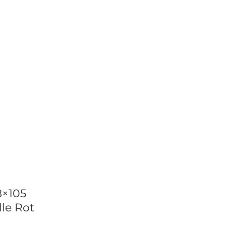
8×105
le Rot