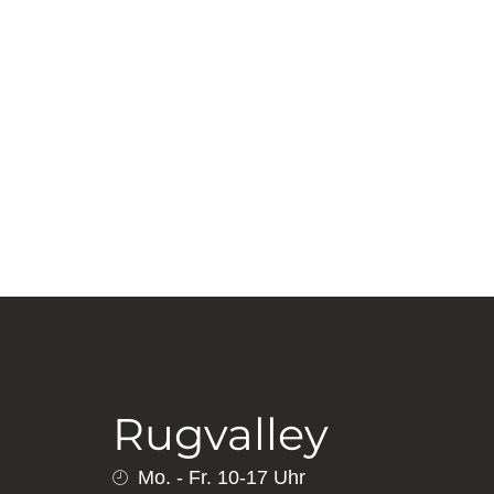
AQCHA HANDGEKNÜPFT
188×105 CM BAUMWOLLE,
SCHURWOLLE ROT – 126754
345,00
€
Aqcha Handgeknüpft 188×
345,00
€
Rugvalley
Mo. - Fr. 10-17 Uhr