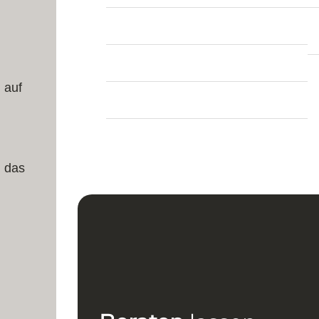
Länge:
188 cm
Breite:
105 cm
Dicke:
8 mm
 auf
Teppich Form:
Läufer
Herstellung:
Handgeknüpft
. das
u