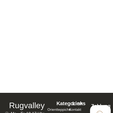
ARIANA HANDGEKNÜPFT 241×170 CM
BAUMWOLLE, SCHURWOLLE GRÜN – 133556
2.259,00
€
1.807,20
€
In den Warenkorb
Kategorien
Links
Rugvalley
Zahlung
Orientteppiche
Kontakt
mit