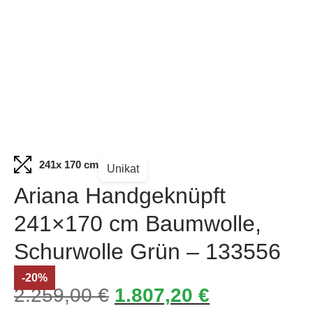
241
x 170 cm
Unikat
Ariana Handgeknüpft
241×170 cm Baumwolle,
Schurwolle Grün – 133556
-20%
2.259,00
€
1.807,20
€