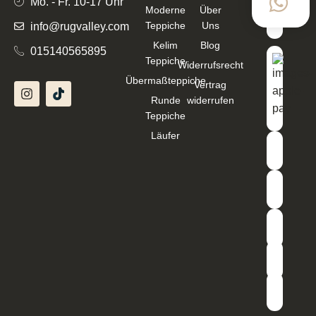
Mo. - Fr. 10-17 Uhr
Moderne
Über
Teppiche
Uns
info@rugvalley.com
Kelim
Blog
015140565895
Teppiche
Widerrufsrecht
Übermaßteppiche
Vertrag
Runde
widerrufen
Teppiche
Läufer