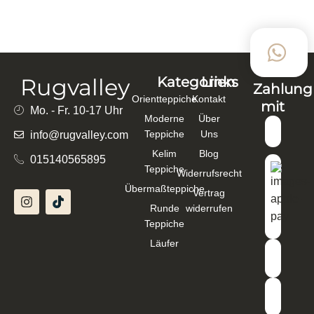
AQCHA HANDGEKNÜPFT 240×176 CM
BAUMWOLLE, SCHURWOLLE DUNKELROT –
124301
2.259,00
€
1.992,00
€
In den Warenkorb
Rugvalley
Kategorien
Links
Zahlung
Orientteppiche
Kontakt
mit
Mo. - Fr. 10-17 Uhr
Moderne
Über
Teppiche
Uns
info@rugvalley.com
Kelim
Blog
015140565895
Teppiche
Widerrufsrecht
Übermaßteppiche
Vertrag
Runde
widerrufen
Teppiche
Läufer