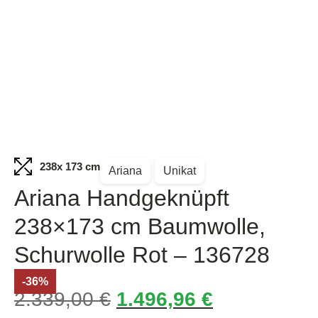
238
x 173 cm
Ariana
Unikat
Ariana Handgeknüpft
238×173 cm Baumwolle,
Schurwolle Rot – 136728
-36%
2.339,00
€
1.496,96
€