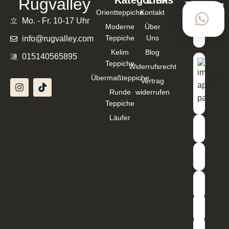
Kategorien
Links
Rugvalley
Zahlung
Orientteppiche
Kontakt
mit
Mo. - Fr. 10-17 Uhr
Moderne
Über
Teppiche
Uns
info@rugvalley.com
Kelim
Blog
015140565895
Teppiche
Widerrufsrecht
Übermaßteppiche
Vertrag
Runde
widerrufen
Teppiche
Läufer