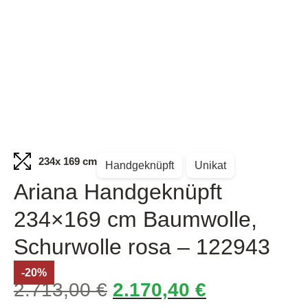
234
x 169 cm
Handgeknüpft
Unikat
Ariana Handgeknüpft
234×169 cm Baumwolle,
Schurwolle rosa – 122943
-20%
2.713,00
€
2.170,40
€