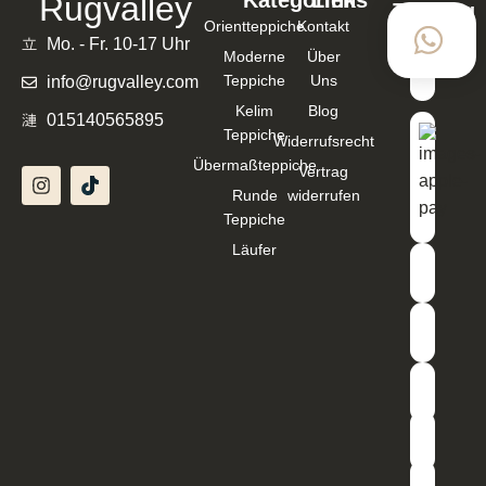
Kategorien
Links
Rugvalley
Zahlung
Orientteppiche
Kontakt
mit
Mo. - Fr. 10-17 Uhr
Moderne
Über
Teppiche
Uns
info@rugvalley.com
Kelim
Blog
015140565895
Teppiche
Widerrufsrecht
Übermaßteppiche
Vertrag
Runde
widerrufen
Teppiche
Läufer