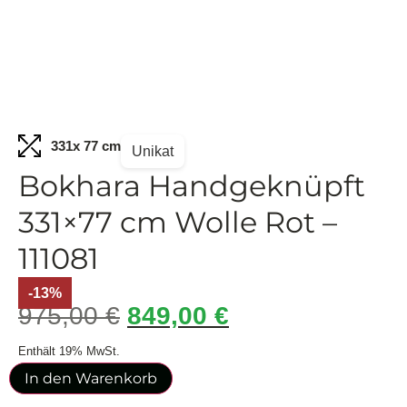
331
x 77 cm
Unikat
Bokhara Handgeknüpft
331×77 cm Wolle Rot –
111081
-13%
975,00
€
849,00
€
Enthält 19% MwSt.
In den Warenkorb