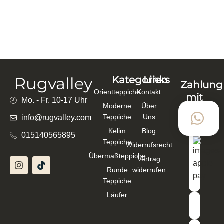
BOKHARA HANDGEKNÜPFT 331×77 CM WOLLE
ROT – 111081
975,00
€
849,00
€
In den Warenkorb
Rugvalley
Kategorien
Links
Zahlung
Orientteppiche
Kontakt
mit
Mo. - Fr. 10-17 Uhr
Moderne
Über
Teppiche
Uns
info@rugvalley.com
Kelim
Blog
015140565895
Teppiche
Widerrufsrecht
Übermaßteppiche
Vertrag
Runde
widerrufen
Teppiche
Läufer