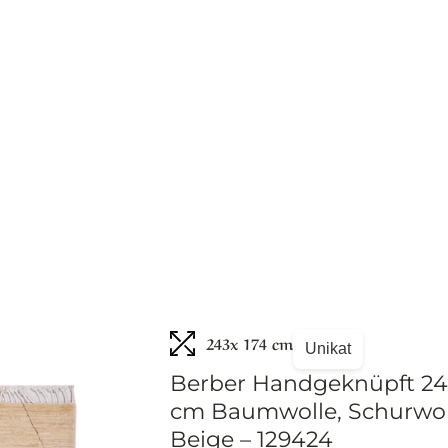
243
x 174 cm
Unikat
Berber Handgeknüpft 24
cm Baumwolle, Schurwol
Beige – 129424