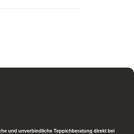
Material:
Baumwolle,
Schurwolle
che und unverbindliche Teppichberatung direkt bei