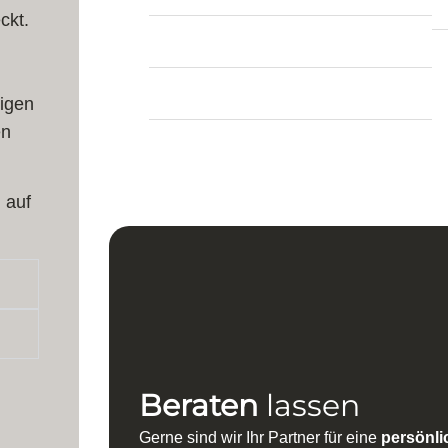
Breite:
174 cm
ckt.
Dicke:
8 mm
tigen
Teppich Form:
Quadratisch
en
Herstellung:
Handgeknüpft
 auf
Beraten
lassen
Gerne sind wir Ihr Partner für eine
persönli