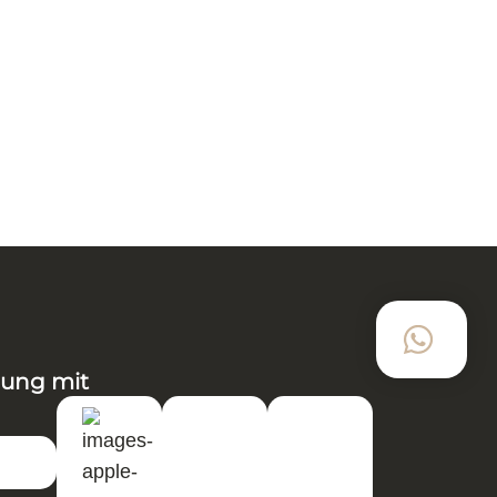
In den Warenkorb
IN DEN WARENKORB
9424
lung mit