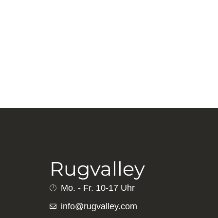
BERBER HANDGEKNÜPFT
243×174 CM BAUMWOLLE,
SCHURWOLLE BEIGE – 129424
2.718,00
€
2.174,00
€
Berber Handgeknüpft 243×
2.718,00
€
2.174,00
€
Rugvalley
Mo. - Fr. 10-17 Uhr
info@rugvalley.com