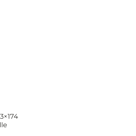
3×174
le