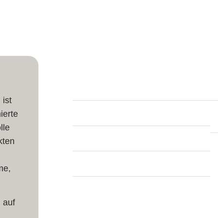
Produktinfos
 ist
Länge:
251 cm
ierte
Breite:
61 cm
lle
kten
Dicke:
7 mm
me,
Teppich Form:
Läufer
Herstellung:
Handgeknüpft
 auf