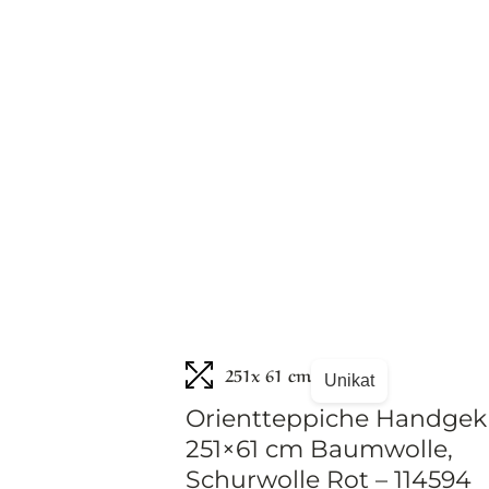
251
x 61 cm
Unikat
Orientteppiche Handgek
251×61 cm Baumwolle,
Schurwolle Rot – 114594