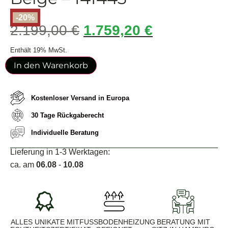
-20%
2.199,00
€
1.759,20
€
Enthält 19% MwSt.
In den Warenkorb
Kostenloser Versand in Europa
30 Tage Rückgaberecht
Individuelle Beratung
Lieferung in 1-3 Werktagen:
ca. am
06.08
-
10.08
ALLES UNIKATE MIT
FUSSBODENHEIZUNG G
BERATUNG MIT