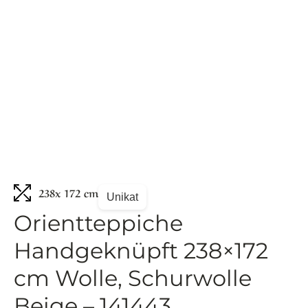
238
x 172 cm
Unikat
Orientteppiche
Handgeknüpft 238×172
cm Wolle, Schurwolle
Beige – 141443