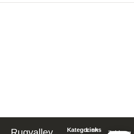
LÄUFER HANDGEKNÜPFT 200×82 CM WOLLE,
SCHURWOLLE ORANGE – 135698
1.932,00
€
1.545,60
€
In den Warenkorb
Kategorien
Links
Rugvalley
Zahlung