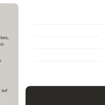
Produktinfos
Länge:
236 cm
Breite:
169 cm
rbes,
in
Dicke:
7 mm
n
Teppich Form:
Rechteckig
Herstellung:
Handgeknüpft
 auf