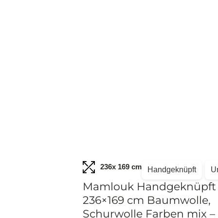
236
x 169 cm
Handgeknüpft
U
Mamlouk Handgeknüpft
236×169 cm Baumwolle,
Schurwolle Farben mix – 