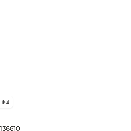
nikat
136610