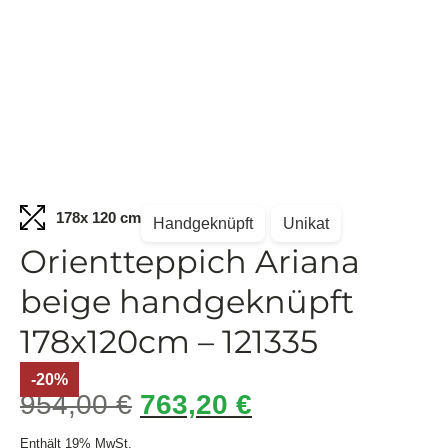
178
x 120 cm
Handgeknüpft
Unikat
Orientteppich Ariana
beige handgeknüpft
178x120cm – 121335
-20%
954,00
€
763,20
€
Enthält 19% MwSt.