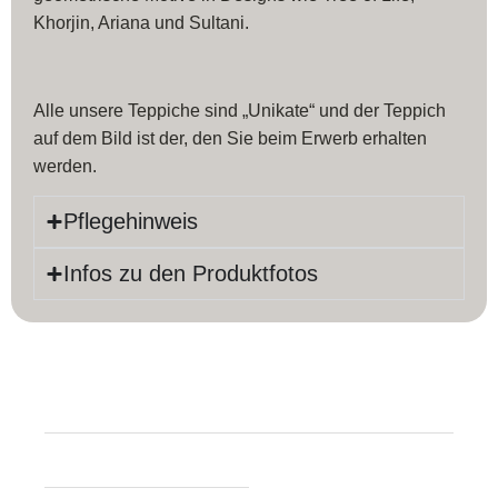
Khorjin, Ariana und Sultani.
Alle unsere Teppiche sind „Unikate“ und der Teppich
auf dem Bild ist der, den Sie beim Erwerb erhalten
werden.
Pflegehinweis
Infos zu den Produktfotos
Produktinfos
Länge:
178 cm
Farbe:
Beige
Breite:
120 cm
Material:
Baumwolle,