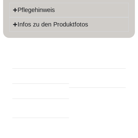
Pflegehinweis
Infos zu den Produktfotos
Produktinfos
Länge:
199 cm
Farbe:
Beige
Breite:
151 cm
Material:
Baumwolle,
Schurwolle
Dicke:
7 mm
Knoten pro m²:
ca.
Teppich Form:
160.000
Rechteckig
Herstellung: