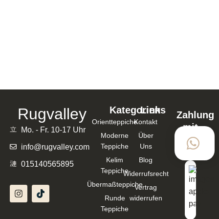
ORIENTTEPPICH ARIANA HANDGEKNÜPFT
BEIGE 136718 – 136718
1.300,00
€
1.040,00
€
In den Warenkorb
Kategorien
Links
Rugvalley
Zahlung
Orientteppiche
Kontakt
mit
Mo. - Fr. 10-17 Uhr
Moderne
Über
Teppiche
Uns
info@rugvalley.com
Kelim
Blog
015140565895
Teppiche
Widerrufsrecht
Übermaßteppiche
Vertrag
Runde
widerrufen
Teppiche