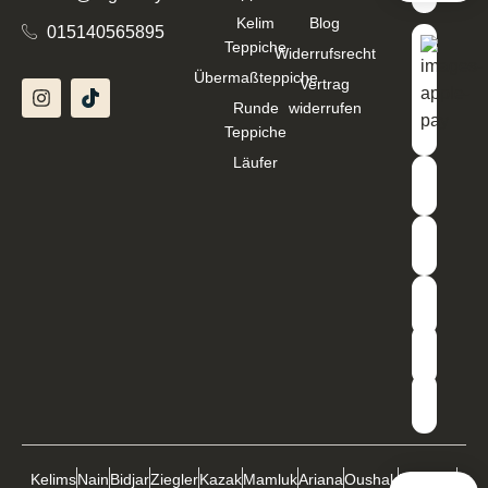
Kelim
Blog
015140565895
Teppiche
Widerrufsrecht
Übermaßteppiche
Vertrag
Runde
widerrufen
Teppiche
Läufer
Kelims
Nain
Bidjar
Ziegler
Kazak
Mamluk
Ariana
Oushak
Buchara