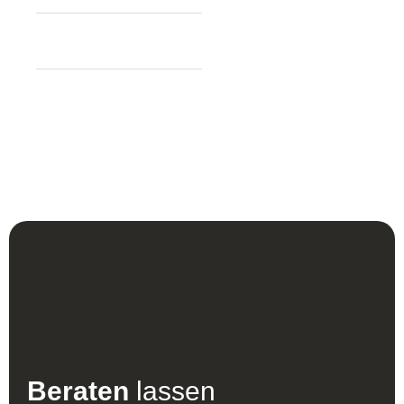
Dicke:
7 mm
Knoten pro m²:
ca.
Teppich Form:
160.000
Rechteckig
Herstellung:
Handgeknüpft
Beraten
lassen