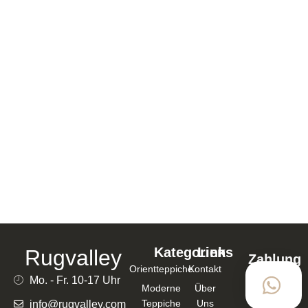
ORIENTTEPPICH BEIGE HANDGEKNÜPFT
180X127CM – 124441
1.021,00
€
816,80
€
In den Warenkorb
Kategorien
Links
Rugvalley
Zahlung
Orientteppiche
Kontakt
mit
Mo. - Fr. 10-17 Uhr
Moderne
Über
Teppiche
Uns
info@rugvalley.com