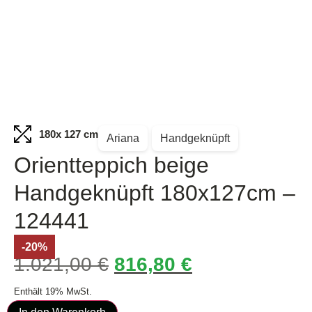
180
x 127 cm
Ariana
Handgeknüpft
Orientteppich beige
Handgeknüpft 180x127cm –
124441
-20%
1.021,00
€
816,80
€
Enthält 19% MwSt.