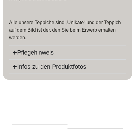
Alle unsere Teppiche sind „Unikate“ und der Teppich
auf dem Bild ist der, den Sie beim Erwerb erhalten
werden.
Pflegehinweis
Infos zu den Produktfotos
Produktinfos
Länge:
180 cm
Farbe:
Grau / Beige
Breite:
127 cm
Material:
Baumwolle,
Schurwolle