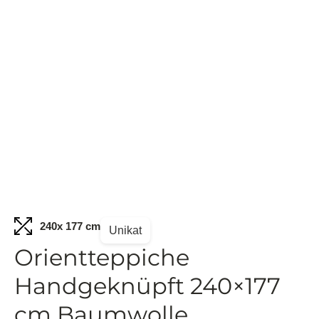
240
x 177 cm
Unikat
Orientteppiche
Handgeknüpft 240×177
cm Baumwolle,