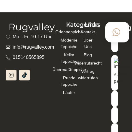
ORIENTTEPPICHE HANDGEKNÜPFT 240×177
CM BAUMWOLLE, SCHURWOLLE BRAUN –
133879
2.866,00
€
2.511,00
€
In den Warenkorb
Rugvalley
Kategorien
Links
Zahlung
Orientteppiche
Kontakt
mit
Mo. - Fr. 10-17 Uhr
Moderne
Über
Teppiche
Uns
info@rugvalley.com
Kelim
Blog
015140565895
Teppiche
Widerrufsrecht
Übermaßteppiche
Vertrag
Runde
widerrufen
Teppiche
Läufer