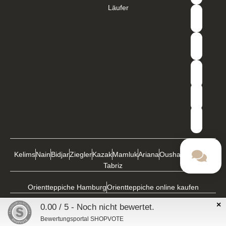
Läufer
Kelims
Nain
Bidjar
Ziegler
Kazak
Mamluk
Ariana
Oushak
Buchara
Tabriz
Orientteppiche Hamburg
Orientteppiche online kaufen
×
0.00 / 5 - Noch nicht bewertet.
Copyright © 2026
Impressum
Datenschutz
AGBS
Bewertungsportal SHOPVOTE