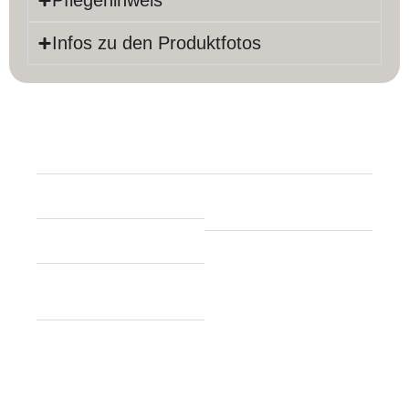
Pflegehinweis
Infos zu den Produktfotos
Produktinfos
Länge:
250 cm
Farbe:
Beige
Breite:
83 cm
Material:
Wolle,
Schurwolle
Dicke:
8 mm
Knoten pro m²:
ca.
Teppich Form:
150.000
Läufer
Herstellung:
Handgeknüpft