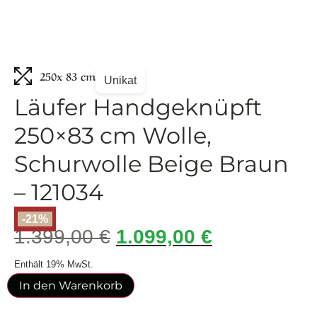
250
x 83 cm
Unikat
Läufer Handgeknüpft
250×83 cm Wolle,
Schurwolle Beige Braun
– 121034
-21%
1.399,00
€
1.099,00
€
Enthält 19% MwSt.
In den Warenkorb