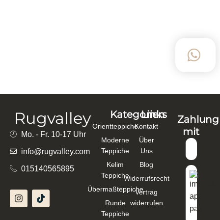
LÄUFER HANDGEKNÜPFT 250×83 CM WOLLE,
SCHURWOLLE BEIGE BRAUN – 121034
1.399,00
€
1.099,00
€
In den Warenkorb
Rugvalley
Kategorien
Links
Zahlung
Orientteppiche
Kontakt
mit
Mo. - Fr. 10-17 Uhr
Moderne
Über
Teppiche
Uns
info@rugvalley.com
Kelim
Blog
015140565895
Teppiche
Widerrufsrecht
Übermaßteppiche
Vertrag
Runde
widerrufen
Teppiche