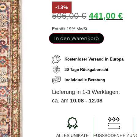
-13%
506,00
€
441,00
€
Enthält 19% MwSt.
In den Warenkorb
Kostenloser Versand in Europa
30 Tage Rückgaberecht
Individuelle Beratung
Lieferung in 1-3 Werktagen:
ca. am
10.08
-
12.08
ALLES UNIKATE
FUSSBODENHEIZUNG 