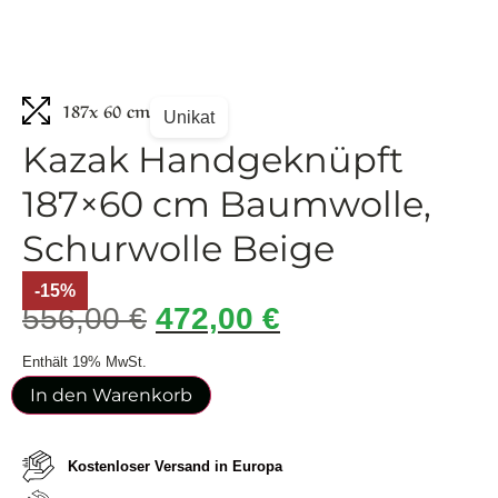
187
x 60 cm
Unikat
Kazak Handgeknüpft
187×60 cm Baumwolle,
Schurwolle Beige
-15%
556,00
€
472,00
€
Enthält 19% MwSt.
In den Warenkorb
Kostenloser Versand in Europa