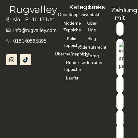
Rugvalley
Kategorien
Links
Zahlung
Orientteppiche
Kontakt
mit
Mo. - Fr. 10-17 Uhr
Moderne
Über
Teppiche
Uns
info@rugvalley.com
Kelim
Blog
015140565895
Teppiche
Widerrufsrecht
Übermaßteppiche
Vertrag
Runde
widerrufen
Teppiche
Läufer