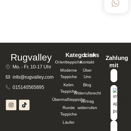
KAZAK HANDGEKNÜPFT 181×56 CM
BAUMWOLLE, SCHURWOLLE GRAU / BEIGE –
126269
502,00
€
411,00
€
In den Warenkorb
Kategorien
Links
Rugvalley
Zahlung
Orientteppiche
Kontakt
mit
Mo. - Fr. 10-17 Uhr
Moderne
Über
Teppiche
Uns
info@rugvalley.com
Kelim
Blog
015140565895
Teppiche
Widerrufsrecht
Übermaßteppiche
Vertrag
Runde
widerrufen
Teppiche
Läufer