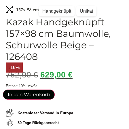
157
x 98 cm
Handgeknüpft
Unikat
Kazak Handgeknüpft
157×98 cm Baumwolle,
Schurwolle Beige –
126408
-16%
752,00
€
629,00
€
Enthält 19% MwSt.
In den Warenkorb
Kostenloser Versand in Europa
30 Tage Rückgaberecht