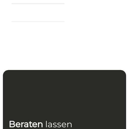
Dicke:
7 mm
Knoten pro m²:
ca.
Teppich Form:
200.000
Rechteckig
Herstellung:
Handgeknüpft
Beraten
lassen