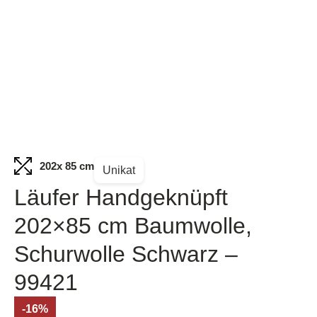
202
x 85 cm
Unikat
Läufer Handgeknüpft
202×85 cm Baumwolle,
Schurwolle Schwarz –
99421
-16%