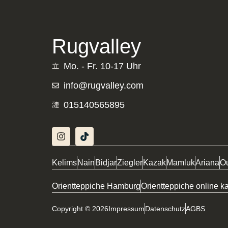
1.800,00
€
1.621,00
€
Rugvalley
Mo. - Fr. 10-17 Uhr
info@rugvalley.com
015140565895
Kelims
Nain
Bidjar
Ziegler
Kazak
Mamluk
Ariana
O
Orientteppiche Hamburg
Orientteppiche online k
Copyright © 2026
Impressum
Datenschutz
AGBS