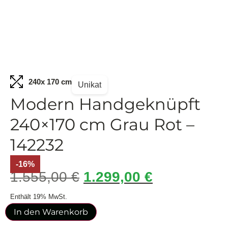
240
x 170 cm
Unikat
Modern Handgeknüpft
240×170 cm Grau Rot –
142232
-16%
1.555,00
€
1.299,00
€
Enthält 19% MwSt.
In den Warenkorb