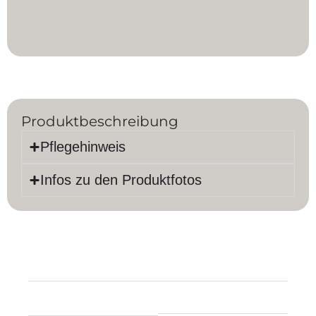
Produktbeschreibung
Pflegehinweis
Infos zu den Produktfotos
Produktinfos
Länge:
240 cm
Farbe:
Grau
Breite:
170 cm