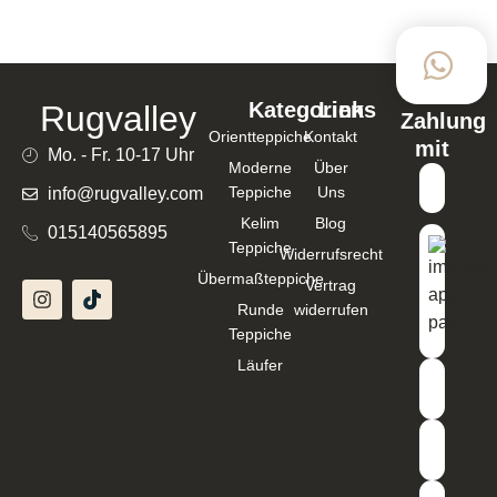
ORIENTTEPPICHE HANDGEKNÜPFT 229×170
CM BAUMWOLLE, SCHURWOLLE BEIGE –
134120
1.799,00
€
1.439,20
€
In den Warenkorb
Kategorien
Links
Rugvalley
Zahlung
Orientteppiche
Kontakt
mit
Mo. - Fr. 10-17 Uhr
Moderne
Über
Teppiche
Uns
info@rugvalley.com
Kelim
Blog
015140565895
Teppiche
Widerrufsrecht
Übermaßteppiche
Vertrag
Runde
widerrufen
Teppiche
Läufer