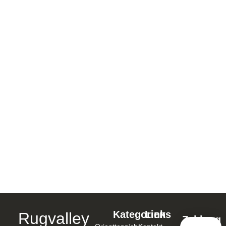
ORIENTTEPPICHE HANDGEKNÜPFT 252×169
CM BAUMWOLLE, SCHURWOLLE SCHWARZ –
140505
2.166,00
€
1.732,80
€
In den Warenkorb
Kategorien
Links
Rugvalley
Zahlung