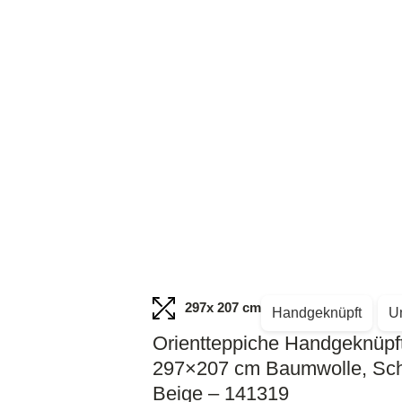
297
x 207 cm
Handgeknüpft
U
Orientteppiche Handgeknüpf
297×207 cm Baumwolle, Sch
Beige – 141319