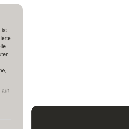
Produktinfos
 ist
Länge:
297 cm
ierte
Breite:
207 cm
lle
kten
Dicke:
7 mm
me,
Teppich Form:
Rechteckig
Herstellung:
Handgeknüpft
 auf