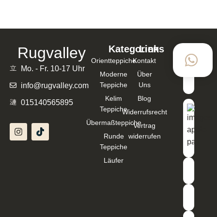
Kategorien
Links
Rugvalley
Zahlung
Orientteppiche
Kontakt
mit
Mo. - Fr. 10-17 Uhr
Moderne
Über
Teppiche
Uns
info@rugvalley.com
Kelim
Blog
015140565895
Teppiche
Widerrufsrecht
Übermaßteppiche
Vertrag
Runde
widerrufen
Teppiche
Läufer